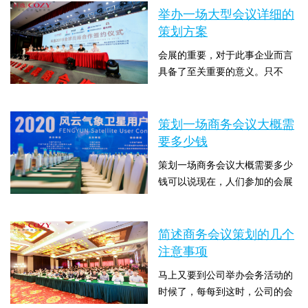
策划方案以及关于苏州会议策划
举办一场大型会议详细的
公司方面的内容吗？下面苏州会
策划方案
展策划公司策上策就来和大家说
会展的重要，对于此事企业而言
下关于策划一场大型会议详细的
具备了至关重要的意义。只不
策划方案。会议的舞台设置方式
过，苏州会务策划公司是否可以
大多为圆桌式。一个美丽而完美
时间：2023-01-21 10:00:06 点击
顺利进行，对于此事企业会展活
的会场布局自然需要...
数：1801
动开办起着了决定性的意义，乃
策划一场商务会议大概需
至关系到会展活动的成败。因
要多少钱
此，再打算开办企业会展活动之
策划一场商务会议大概需要多少
前，掌握举办一场大型会议详细
钱可以说现在，人们参加的会展
的策划方案可以说就显得很关键
活动越来越多，对会展的兴趣也
了，下面苏州会展策划公司策上
时间：2022-12-09 10:00:06 点击
逐渐降低，那么在这种情况下，
策就和大家详细说下举办一...
数：1957
苏州会展策划方面内容也就显得
简述商务会议策划的几个
格外重要，今天苏州会展策划公
注意事项
司策上策就来和大家详细说下这
马上又要到公司举办会务活动的
方面的内容。会展的设备是优质
时候了，每每到这时，公司的会
的、粗糙的还是只是坏的?这是
务策划人员的压力就会很大，实