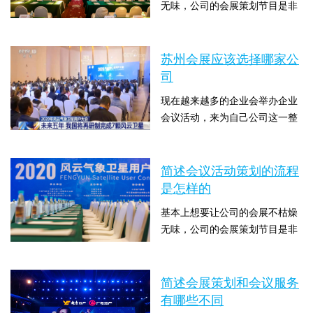
无味，公司的会展策划节目是非
划公司策上策就和大伙儿简单介
常重要的，而一场成功的会展策
绍下。在展台的设计装饰中，展
时间：2024-01-04 10:00:10 点击
划在节目的编排上需要讲究的地
示道具是非常重要的，主...
数：2401
方有很多，今天苏州会务公司策
苏州会展应该选择哪家公
上策就和大家说下跨文化会议策
司
划：如何满足不同文化需求。如
现在越来越多的企业会举办企业
果是线下活动策划，你不需要太
会议活动，来为自己公司这一整
多技巧，尤其是一些小活动。一
年汇总并为来年做好展望，同时
般是活动过程、人员安排、组
时间：2023-05-02 10:00:06 点击
这也是一个促进员工关系、营造
织、沟通和协调。如果可...
数：1890
企业良好氛围的机会，所以说苏
简述会议活动策划的流程
州会议策划公司就变得越来越重
是怎样的
要了，会展的资金数额会影响会
基本上想要让公司的会展不枯燥
展的召开高度。如果资金充裕，
无味，公司的会展策划节目是非
可以找会展的策划公司。如果资
常重要的，而一场成功的会展策
金不多，你可以自己计划。你也
时间：2023-04-22 10:00:05 点击
划在节目的编排上需要讲究的地
可以和各个部门的同事...
数：2025
方有很多，今天苏州会务公司策
简述会展策划和会议服务
上策就和大家说下简述会议活动
有哪些不同
策划的流程是怎样的。很多策划