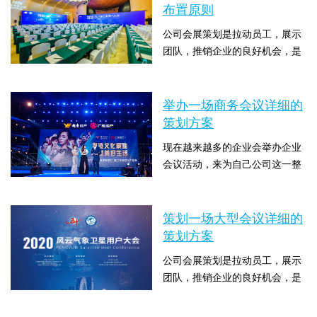
此通常是建议向策划公司寻求帮
布置原则
助的。下面跟着苏州会务策划公
公司会展策划是拉动员工，展示
司策上策来看一看苏州商务会议
团队，推销企业的良好机会，是
应该选择哪家公司如何让众多的
企业一年的总结和提炼，那你知
活动参与者在签到、汇报工作、
时间：2023-02-27 10:00:06 点击
道关于简述会展策划对于现场的
餐饮、休闲娱乐、学习培...
数：1842
布置原则以及关于苏州会议策划
举办一场商务会议详细的
公司方面的内容吗？下面苏州会
策划方案
展策划公司策上策就来和大家说
现在越来越多的企业会举办企业
下关于简述会展策划对于现场的
会议活动，来为自己公司这一整
布置原则。会议策划的活动计划
年汇总并为来年做好展望，同时
是其中关键的环节之一。在活动
时间：2023-02-24 10:00:06 点击
这也是一个促进员工关系、营造
计划中，要包括活动...
数：2064
企业良好氛围的机会，所以说苏
策划一场大型会议详细的
州会务策划就变得越来越重要
策划方案
了，不同的会展需要不同的环
公司会展策划是拉动员工，展示
境，召开会展就是要达到一定的
团队，推销企业的良好机会，是
效果和意义。步是能够收集基于
企业一年的总结和提炼，那你知
手头工作的信息。对于任何一个
时间：2023-02-22 10:00:09 点击
道关于策划一场大型会议详细的
商业企业来说，要想使会展...
数：1721