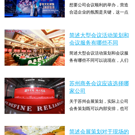
想要公司会议顺利的举办，营造
人员在设计企业会务节目时，为
合适企业的氛围是关键，这一点
了渲染会务气氛，对会务节目进
应该从会议现场布置来着手，合
行重新分配，在执行会务节目时
时间：2023-04-20 10:00:06 点击
适的氛围有利于给企业的形象和
喜欢穿插相应的企业文...
数：2125
气势上带来很好的效果,除了营造
简述大型会议活动策划和
合适的氛围外，有关苏州会务策
会议服务有哪些不同
划以及简述会展策划和会议服务
简述大型会议活动策划和会议服
有哪些不同需要大家好好了解
务有哪些不同可以说现在，人们
的，下面苏州会议策划公司策上
参加的会展活动越来越多，对会
策就和大家说下简述会展策划和
时间：2023-04-03 10:00:06 点击
展的兴趣也逐渐降低，那么在这
会议服务有哪些不同。...
数：1813
种情况下，苏州会务策划方面内
苏州商务会议应该选择哪
容也就显得格外重要，今天苏州
家公司
会展策划公司策上策就来和大家
关于苏州会展策划，实际上公司
详细说下这方面的内容。会议策
会务策划既可以内部安排，也可
划公司好是围绕着可用的财务资
以找专业的会务策划公司来举
源的多少来策划年会活动，只用
时间：2023-03-20 10:00:06 点击
办，会务策划对企业来员工关系
几分钟的时间来进行预...
数：1624
和来年的展望有较大的影响，因
简述会展策划对于现场的