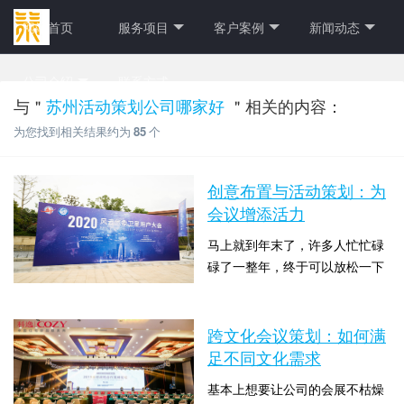
网站首页
服务项目
客户案例
新闻动态
公司介绍
联系方式
与＂
苏州活动策划公司哪家好
＂相关的内容：
为您找到相关结果约为
85
个
创意布置与活动策划：为
会议增添活力
马上就到年末了，许多人忙忙碌
碌了一整年，终于可以放松一下
了，公司会务活动正是企业领导
时间：2024-01-24 10:00:06 点击
为了让员工放松心情、增进感
数：2349
情、迎接来年的活动，苏州会展
跨文化会议策划：如何满
策划公司方面需要准备哪些内容
足不同文化需求
以及了解创意布置与活动策划：
基本上想要让公司的会展不枯燥
为会议增添活力下面苏州会展策