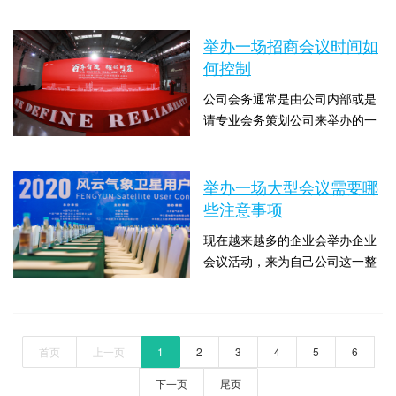
否符合公司的品牌形象?这是不
时间：2022-12-08 10:00:08 点击
际上关于苏州会议策划，我们通
正常吗?会展的图片或...
数：2046
过咨询专业的会务策划公司来解
举办一场招商会议时间如
决这些困难，比如今天苏州会务
何控制
策划公司策上策要和大家介绍的
公司会务通常是由公司内部或是
关于简述商务会议策划的几个注
请专业会务策划公司来举办的一
意事项就是大家经常遇到的问
场活动，目的是为了鼓舞来年员
题，下面苏州会务策划公司策上
时间：2022-11-18 10:00:06 点击
工的士气以及增进员工之间的关
策就来和大家详细说下这...
数：2416
系，作为苏州专业的会务策划公
举办一场大型会议需要哪
司策上策，在关于会务策划方面
些注意事项
以及苏州会议策划公司方面经常
现在越来越多的企业会举办企业
会有客户和我们咨询很多内容，
会议活动，来为自己公司这一整
包括今天要和大家介绍的关于举
年汇总并为来年做好展望，同时
办一场招商会议时间如何控制。
时间：2022-10-25 10:00:06 点击
这也是一个促进员工关系、营造
如果想让会议取得成功...
数：2108
企业良好氛围的机会，所以说苏
州会议策划就变得越来越重要
首页
上一页
1
2
3
4
5
6
了，会议的舞台设置方式大多为
下一页
尾页
圆桌式。一个美丽而完美的会场