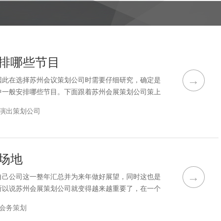
排哪些节目
→
因此在选择苏州会议策划公司时需要仔细研究，确定是
中一般安排哪些节目。下面跟着苏州会展策划公司策上
签到、汇报工作、餐饮、休闲娱乐、学习培训、交流沟
演出策划公司
要处理紧急事件可能发生在任何时间和地点,如发言人
都是在规划活动的过程中必须充分考虑各种不确定因素为
场地
→
自己公司这一整年汇总并为来年做好展望，同时这也是
所以说苏州会展策划公司就变得越来越重要了，在一个
的角色。因此，在舞蹈美的创作中，我们必须更加重
会务策划
合到舞台中。充足的光线和曲线的通道设计具有显著的