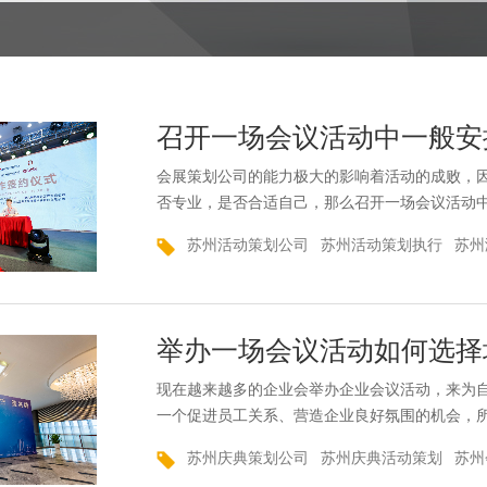
召开一场会议活动中一般安
会展策划公司的能力极大的影响着活动的成败，
否专业，是否合适自己，那么召开一场会议活动
策来详细了解一下。如何让众多的活动参与者在
苏州活动策划公司
苏州活动策划执行
苏州
通等各个阶段都得到自己想要的东西。此外,也需
没有立即出现,极端天气或声音错误,等等,这些
了更...
举办一场会议活动如何选择
现在越来越多的企业会举办企业会议活动，来为
一个促进员工关系、营造企业良好氛围的机会，
专业的会务中，舞蹈艺术扮演着非常重要和关键
苏州庆典策划公司
苏州庆典活动策划
苏州
视。舞台入口或通道通过使用一个独特的通道整