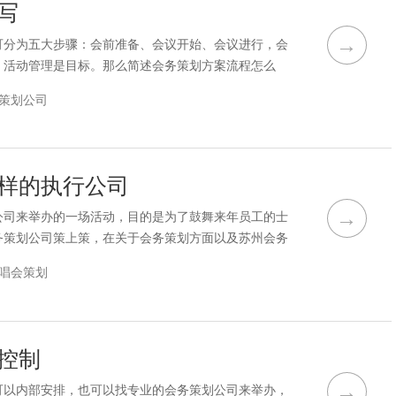
写
→
可分为五大步骤：会前准备、会议开始、会议进行，会
，活动管理是目标。那么简述会务策划方案流程怎么
下。会议策划公司一定要了解公司举办会议的需求，这
策划公司
数会议策划公司的宣言，也是大多数会议策划公司努力
点。了解公司的需求并不是随便聊聊就能做到的。这实
样的执行公司
→
公司来举办的一场活动，目的是为了鼓舞来年员工的士
务策划公司策上策，在关于会务策划方面以及苏州会务
括今天要和大家介绍的关于举办一场会议活动选择什么
唱会策划
目时，为了渲染会务气氛，对会务节目进行重新分配，
。会务的程序流程很复杂，但它是一件很简单的事情。
控制
→
可以内部安排，也可以找专业的会务策划公司来举办，