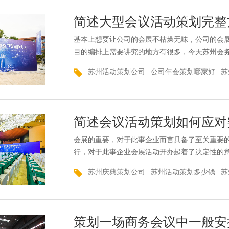
议有意想不到...
简述大型会议活动策划完整
基本上想要让公司的会展不枯燥无味，公司的会
目的编排上需要讲究的地方有很多，今天苏州会
方案。会展的设备是优质的、粗糙的还是只是坏的
苏州活动策划公司
公司年会策划哪家好
苏
图片或文字是否合适?一系列的问题需要提前检
问题，从而干扰活动。很多公司在筹备会议时很
功能，可...
简述会议活动策划如何应对
会展的重要，对于此事企业而言具备了至关重要
行，对于此事企业会展活动开办起着了决定性的
企业会展活动之前，掌握简述会议活动策划如何
苏州庆典策划公司
苏州活动策划多少钱
苏
划公司策上策就和大家详细说下简述会议活动策
目时，为了渲染会务气氛，对会务节目进行重新
色。会务的程序...
策划一场商务会议中一般安