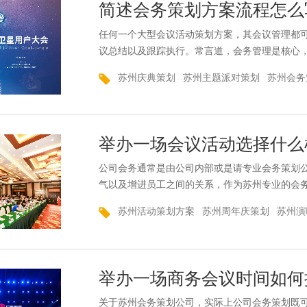
简述会务策划方案流程怎么
任何一个大型会议活动策划方案，其会议管理都
议总结以及跟踪执行。常言道，会务管理是核心
写。下面跟着苏州会务策划策上策来详细了解一
苏州庆典策划
苏州主题派对策划
苏州会务
是基本也是关键的。“一切以客户为中心”是大多
实现的目标。于是客户成为整个年会策划的出发
际上是非常...
举办一场会议活动选择什么
公司会务通常是由公司内部或是请专业会务策划
气以及增进员工之间的关系，作为苏州专业的会
策划方面经常会有客户和我们咨询很多内容，包
苏州活动策划方案
苏州周年庆策划
苏州演
样的执行公司。很多策划人员在设计企业会务节
在执行会务节目时喜欢穿插相应的企业文化特色
如果你想做...
举办一场商务会议时间如何
关于苏州会务策划公司，实际上公司会务策划既