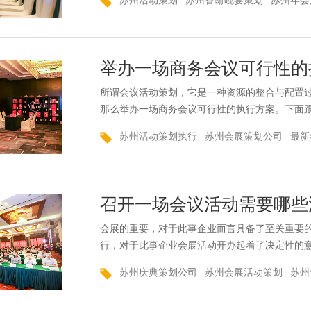
苏州活动策划
苏州答谢晚宴策划
苏州年会
场的气氛。特别是精心策划、精心构造的舞台背
上精致的舞台和舞台组合。会场的声已经完成。
年会活动...
举办一场商务会议可行性的
所谓会议活动策划，它是一种资源的整合与配置
那么举办一场商务会议可行性的执行方案。下面
取得成功，成立专门的临时小组负责特别的工作
苏州活动策划执行
苏州会展策划公司
最新
制定一个计划，然后确定时间、地点、人员、活
位。每年通常会根据行业特点、企业结构、企业
答谢客户、...
召开一场会议活动需要哪些
会展的重要，对于此事企业而言具备了至关重要
行，对于此事企业会展活动开办起着了决定性的
企业会展活动之前，掌握召开一场会议活动需要
苏州庆典策划公司
苏州会展活动策划
苏州
司策上策就和大家详细说下召开一场会议活动需
主题围绕着整个活动和亮点展开。然而，会议每