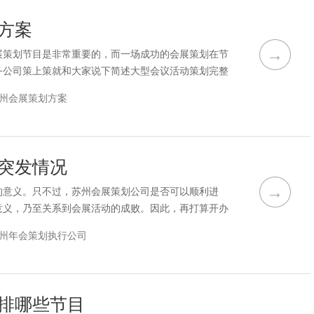
方案
→
展策划节目是非常重要的，而一场成功的会展策划在节
务公司策上策就和大家说下简述大型会议活动策划完整
?这是否符合公司的品牌形象?这是不正常吗?会展的
州会展策划方案
查。不允许在会展活动当天突然发现年会设备存在质量
容易忽略这一点。事实上，舞台背景是整个会场的核心
突发情况
→
的意义。只不过，苏州会展策划公司是否可以顺利进
意义，乃至关系到会展活动的成败。因此，再打算开办
应对突发情况可以说就显得很关键了，下面苏州会展策
州年会策划执行公司
划如何应对突发情况。很多策划人员在设计企业会务节
分配，在执行会务节目时喜欢穿插相应的企业文化特
排哪些节目