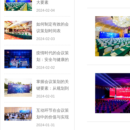
大要素
2024-02-04
如何制定有效的会
议策划时间表
2024-02-03
疫情时代的会议策
划：安全与健康的
首要考虑
2024-02-02
掌握会议策划的关
键要素：从规划到
执行
2024-02-01
互动环节在会议策
划中的价值与实现
2024-01-31