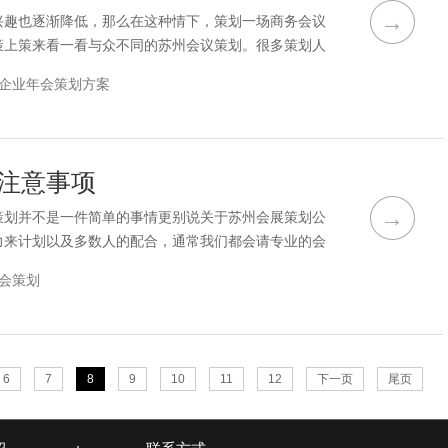
→
兴趣也逐渐降低，那么在这种情下，策划一场商务会议
策上策来看一看与众不同的苏州会议策划。很多策划人
对会务节目进行重新分配，在执行会务节目时喜欢穿插
企业年会策划方案
但它是一件很简单的事情。如果你想做一个有创意的设
专业的表演团队来策划和表演适合企业的节目。公司会
注意事项
→
策划并不是一件简单的事情更别说关于苏州会展策划公
力来计划以及多数人的配合，通常我们都会请专业的会
策上策来看一看。公司会展的安排应尽量因材施教。这
会策划
种教学也是如此。如何安排公司会展，确保因材施教?
初步的了解。对于公司会展的负责人来说，好由公司员
6
7
8
9
10
11
12
下一页
尾页