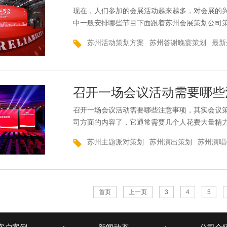
现在，人们参加的会展活动越来越多，对会展的
中一般安排哪些节目下面跟着苏州会展策划公司
员在设计企业会务节目时，为了渲染会务气氛，
苏州活动策划方案
苏州答谢晚宴策划
最新
相应的企业文化特色。会务的程序流程很复杂，
计，就必须通过会务的主题，精心策划或者邀请
展的安排...
召开一场会议活动需要哪些
召开一场会议活动需要哪些注意事项，其实会议
司方面的内容了，它通常需要几个人花费大量精
议策划公司来处理，下面跟着苏州会议策划公司
苏州主题派对策划
苏州演出策划
苏州演唱
是不可否认的，不仅公司会展是这样安排的，各
首先，导师必须对每次会展的项目参与者有一个
工自己汇报...
首页
上一页
3
4
5