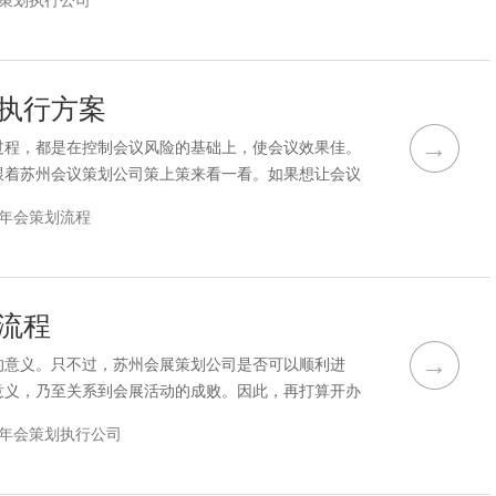
策划执行公司
板，能直接营造会场的恢弘气氛和欢乐祥和的气氛。加
会议策划公司好是围绕着可用的财务资源的多少来策划
执行方案
→
过程，都是在控制会议风险的基础上，使会议效果佳。
跟着苏州会议策划公司策上策来看一看。如果想让会议
，这样可以做到分工明确，提高工作效率。我们可以先
年会策划流程
动、过程等。然后通过领导的审查，指挥实施和规划岗
文化、季节特点、成本预算等设置不同类型的会议，如
流程
→
的意义。只不过，苏州会展策划公司是否可以顺利进
意义，乃至关系到会展活动的成败。因此，再打算开办
哪些流程可以说就显得很关键了，下面苏州会展策划公
年会策划执行公司
要哪些流程。一个专业的会议主题一定很精彩。会议的
年都会召开，每个企业都会召开。老板和员工都希望会