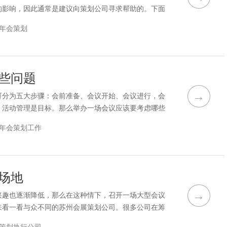
的影响，因此通常是建议向策划公司寻求帮助的。下面
商务会议时间如何控制会议策划公司一定要了解公司举
年会策划
户为中心”是大多数会议策划公司的宣言，也是大多数
个年会策划的出发点。了解公司的需求并不是随便聊聊
些问题
→
可分为五大步骤：会前准备、会议开始、会议进行，会
，活动管理是目标。那么举办一场会议应该要考虑哪些
一下。很多策划人员在设计企业会务节目时，为了渲染
年会策划工作
务节目时喜欢穿插相应的企业文化特色。会务的程序流
做一个有创意的设计，就必须通过会务的主题，精心策
场地
→
兴趣也逐渐降低，那么在这种情下，召开一场大型会议
来看一看与众不同的苏州会展策划公司。很多公司在筹
是整个会场的核心功能，可以一目了然地营造出整个会