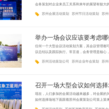
会务策划对企业来员工关系和来年的展望有较大
跟着苏州会务策划公司策上策来看一看举办一场
苏州会展活动策划
苏州节日活动策划
苏州
办会议的需求，这是基本也是关键的。“一切以客
会议策划公司努力实现的目标。于是客户成为整
就能做到...
举办一场会议应该要考虑哪
任何一个大型会议活动策划方案，其会议管理都
议总结以及跟踪执行。常言道，会务管理是核心
问题。下面跟着苏州会务策划策上策来详细了解
苏州活动策划公司
苏州企业年会策划
苏州
会务气氛，对会务节目进行重新分配，在执行会
程很复杂，但它是一件很简单的事情。如果你想
划或者邀请...
召开一场大型会议如何选择
现在，人们参加的会展活动越来越多，对会展的
如何选择场地下面跟着苏州会展策划公司策上策
备会议时很容易忽略这一点。事实上，舞台背景