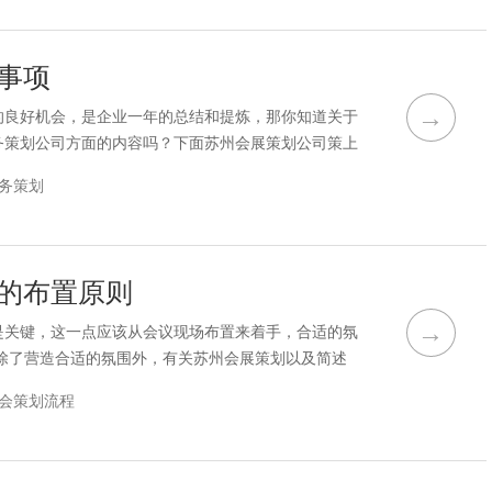
演员的移动路径。会务舞蹈设计选用了独特的背景，给
事项
→
的良好机会，是企业一年的总结和提炼，那你知道关于
务策划公司方面的内容吗？下面苏州会展策划公司策上
意事项。如果想让会议取得成功，成立专门的临时小组
务策划
工作效率。我们可以先制定一个计划，然后确定时间、
查，指挥实施和规划岗位。每年通常会根据行业特点、
的布置原则
→
是关键，这一点应该从会议现场布置来着手，合适的氛
除了营造合适的氛围外，有关苏州会展策划以及简述
了解的，下面苏州会议策划公司策上策就和大家说下简
会策划流程
业发展方向也不同，很多企业的文化底蕴也有很大的不
断地拿出一个明确的会展主题，以便安排后续工作。确