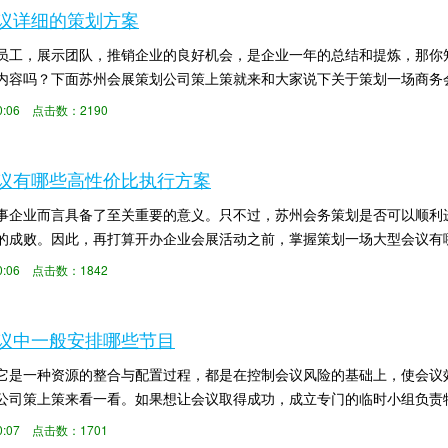
议详细的策划方案
员工，展示团队，推销企业的良好机会，是企业一年的总结和提炼，那你
内容吗？下面苏州会展策划公司策上策就来和大家说下关于策划一场商务
换句话说,它必...
:00:06 点击数：2190
议有哪些高性价比执行方案
事企业而言具备了至关重要的意义。只不过，苏州会务策划是否可以顺利
的成败。因此，再打算开办企业会展活动之前，掌握策划一场大型会议有
和大家详细说下策...
:00:06 点击数：1842
议中一般安排哪些节目
它是一种资源的整合与配置过程，都是在控制会议风险的基础上，使会议
公司策上策来看一看。如果想让会议取得成功，成立专门的临时小组负责
，然后确定时间、...
:00:07 点击数：1701