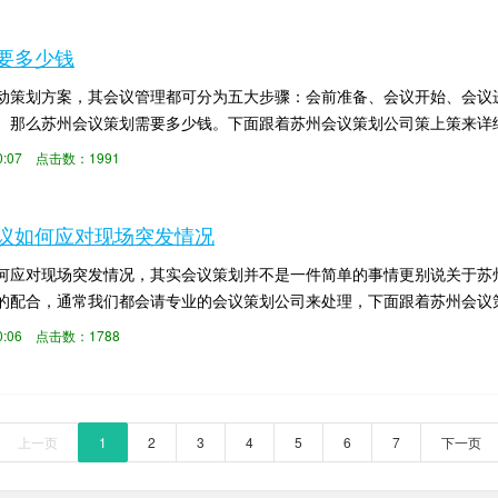
要多少钱
动策划方案，其会议管理都可分为五大步骤：会前准备、会议开始、会议
。那么苏州会议策划需要多少钱。下面跟着苏州会议策划公司策上策来详
展内容的需求，是大...
:00:07 点击数：1991
议如何应对现场突发情况
何应对现场突发情况，其实会议策划并不是一件简单的事情更别说关于苏
的配合，通常我们都会请专业的会议策划公司来处理，下面跟着苏州会议
基本也是关键的。...
:00:06 点击数：1788
上一页
1
2
3
4
5
6
7
下一页