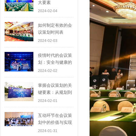
大要素
2024-02-04
如何制定有效的会
议策划时间表
2024-02-03
疫情时代的会议策
划：安全与健康的
首要考虑
2024-02-02
掌握会议策划的关
键要素：从规划到
执行
2024-02-01
互动环节在会议策
划中的价值与实现
2024-01-31